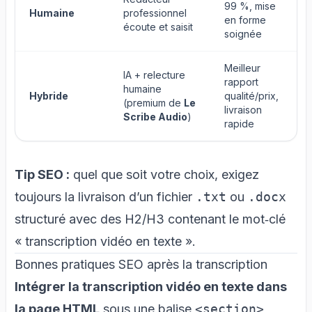
99 %, mise
Humaine
professionnel
en forme
écoute et saisit
soignée
Meilleur
IA + relecture
rapport
humaine
Hybride
qualité/prix,
(premium de
Le
livraison
Scribe Audio
)
rapide
Tip SEO :
quel que soit votre choix, exigez
toujours la livraison d’un fichier
.txt
ou
.docx
structuré avec des H2/H3 contenant le mot‑clé
« transcription vidéo en texte ».
Bonnes pratiques SEO après la transcription
Intégrer la transcription vidéo en texte dans
la page HTML
sous une balise
<section>